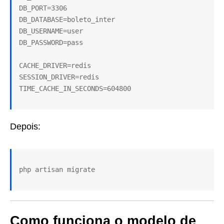
DB_PORT=3306

DB_DATABASE=boleto_inter

DB_USERNAME=user

DB_PASSWORD=pass

CACHE_DRIVER=redis

SESSION_DRIVER=redis

Depois:
Como funciona o modelo de