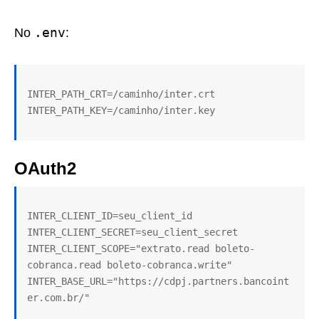
.env
No
:
INTER_PATH_CRT=/caminho/inter.crt

OAuth2
INTER_CLIENT_ID=seu_client_id

INTER_CLIENT_SECRET=seu_client_secret

INTER_CLIENT_SCOPE="extrato.read boleto-
cobranca.read boleto-cobranca.write"

INTER_BASE_URL="https://cdpj.partners.bancoint