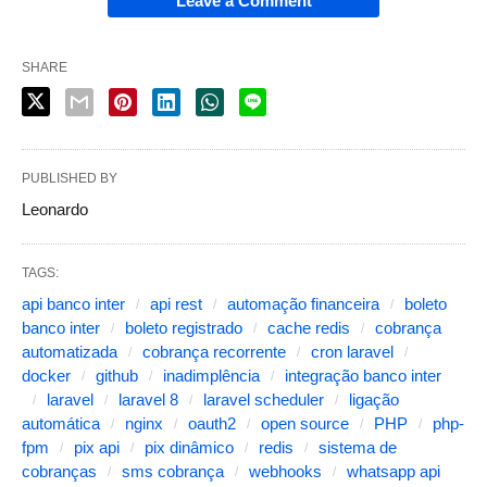
Leave a Comment
SHARE
PUBLISHED BY
Leonardo
TAGS:
api banco inter
api rest
automação financeira
boleto
banco inter
boleto registrado
cache redis
cobrança
automatizada
cobrança recorrente
cron laravel
docker
github
inadimplência
integração banco inter
laravel
laravel 8
laravel scheduler
ligação
automática
nginx
oauth2
open source
PHP
php-
fpm
pix api
pix dinâmico
redis
sistema de
cobranças
sms cobrança
webhooks
whatsapp api