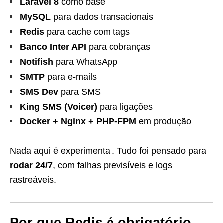
Laravel 8
como base
MySQL
para dados transacionais
Redis
para cache com tags
Banco Inter API
para cobranças
Notifish
para WhatsApp
SMTP
para e-mails
SMS Dev
para SMS
King SMS (Voicer)
para ligações
Docker + Nginx + PHP-FPM
em produção
Nada aqui é experimental. Tudo foi pensado para
rodar 24/7
, com falhas previsíveis e logs
rastreáveis.
Por que Redis é obrigatório