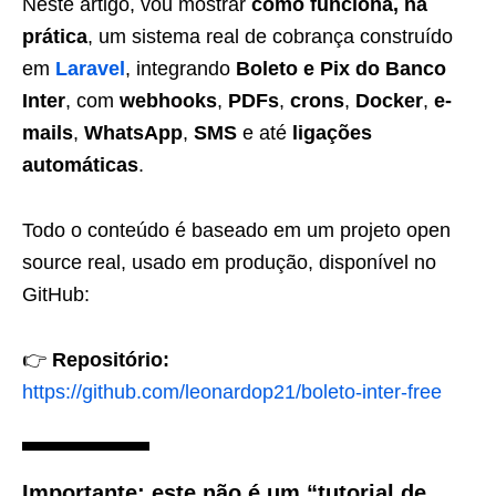
Neste artigo, vou mostrar
como funciona, na
prática
, um sistema real de cobrança construído
em
Laravel
, integrando
Boleto e Pix do Banco
Inter
, com
webhooks
,
PDFs
,
crons
,
Docker
,
e-
mails
,
WhatsApp
,
SMS
e até
ligações
automáticas
.
Todo o conteúdo é baseado em um projeto open
source real, usado em produção, disponível no
GitHub:
👉
Repositório:
https://github.com/leonardop21/boleto-inter-free
Importante: este não é um “tutorial de