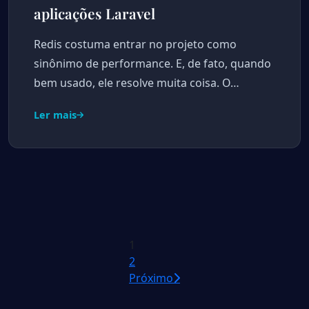
aplicações Laravel
Redis costuma entrar no projeto como
sinônimo de performance. E, de fato, quando
bem usado, ele resolve muita coisa. O…
Ler mais
Paginação
1
2
de
Próximo
posts