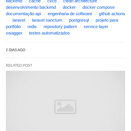
backend
cache
ci/cd
clean architecture
desenvolvimento backend
docker
docker compose
documentação api
engenharia de software
github actions
laravel
laravel sanctum
postgresql
projeto para
portfólio
redis
repository pattern
service layer
swagger
testes automatizados
2 DIAS AGO
RELATED POST