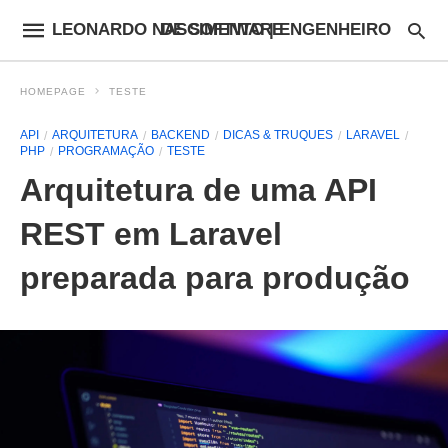
LEONARDO NASCIMENTO | ENGENHEIRO DE SOFTWARE
HOMEPAGE
TESTE
API
ARQUITETURA
BACKEND
DICAS & TRUQUES
LARAVEL
PHP
PROGRAMAÇÃO
TESTE
Arquitetura de uma API
REST em Laravel
preparada para produção