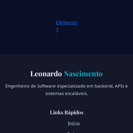
Paginação
Anterior
1
de
2
posts
Leonardo
Nascimento
Engenheiro de Software especializado em backend, APIs e
sistemas escaláveis.
Links Rápidos
Início