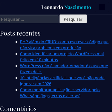
Cases
Skip
Leonardo
Nascimento
to
content
Pesquisar
por:
Posts recentes
PHP além do CRUD: como escrever código que
não vira problema em produção
Como identificar um projeto WordPress mal
feito em 10 minutos
WordPress não é amador. Amador é o uso que
fazem dele.
10 inteligências artificiais que você não pode
ignorar em 2026
Como monitorar aplicação e servidor pelo
WhatsApp (logs, erros e alertas)
Comentários